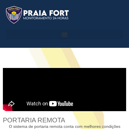
PORTARIA REMOTA
O sistema de portaria remota conta com melhores condições